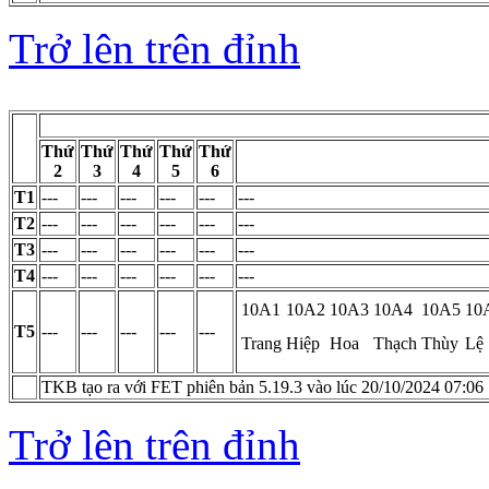
Trở lên trên đỉnh
Thứ
Thứ
Thứ
Thứ
Thứ
2
3
4
5
6
T1
---
---
---
---
---
---
T2
---
---
---
---
---
---
T3
---
---
---
---
---
---
T4
---
---
---
---
---
---
10A1
10A2
10A3
10A4
10A5
10
T5
---
---
---
---
---
Trang
Hiệp
Hoa
Thạch
Thùy
Lệ
TKB tạo ra với FET phiên bản 5.19.3 vào lúc 20/10/2024 07:06
Trở lên trên đỉnh