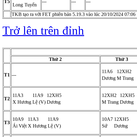
T5
---
---
---
Long
Tuyển
TKB tạo ra với FET phiên bản 5.19.3 vào lúc 20/10/2024 07:06
Trở lên trên đỉnh
Thứ 2
Thứ 3
11A6
12XH2
T1
---
Dương
M Trang
11A3
11A9
12XH5
12XH2
12XH5
T2
X Hương
Lệ (V)
Dương
M Trang
Dương
10A9
11A3
11A9
10A7
12XH5
T3
Ái Việt
X Hương
Lệ (V)
Sứ
Dương