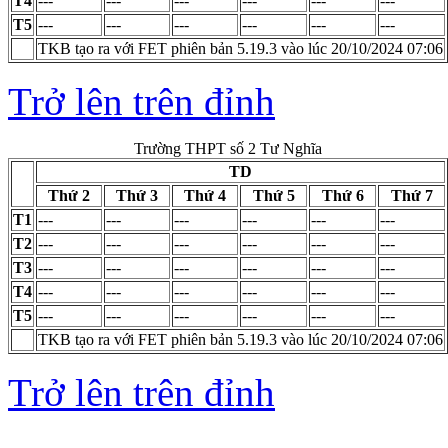
T4
---
---
---
---
---
---
T5
---
---
---
---
---
---
TKB tạo ra với FET phiên bản 5.19.3 vào lúc 20/10/2024 07:06
Trở lên trên đỉnh
Trường THPT số 2 Tư Nghĩa
TD
Thứ 2
Thứ 3
Thứ 4
Thứ 5
Thứ 6
Thứ 7
T1
---
---
---
---
---
---
T2
---
---
---
---
---
---
T3
---
---
---
---
---
---
T4
---
---
---
---
---
---
T5
---
---
---
---
---
---
TKB tạo ra với FET phiên bản 5.19.3 vào lúc 20/10/2024 07:06
Trở lên trên đỉnh