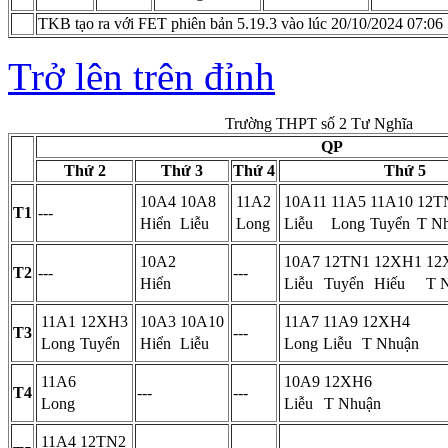
TKB tạo ra với FET phiên bản 5.19.3 vào lúc 20/10/2024 07:06
Trở lên trên đỉnh
Trường THPT số 2 Tư Nghĩa
QP
Thứ 2
Thứ 3
Thứ 4
Thứ 5
10A4
10A8
11A2
10A11
11A5
11A10
12T
T1
---
Hiển
Liễu
Long
Liễu
Long
Tuyển
T N
10A2
10A7
12TN1
12XH1
12
T2
---
---
Hiển
Liễu
Tuyển
Hiếu
T 
11A1
12XH3
10A3
10A10
11A7
11A9
12XH4
T3
---
Long
Tuyển
Hiển
Liễu
Long
Liễu
T Nhuận
11A6
10A9
12XH6
T4
---
---
Long
Liễu
T Nhuận
11A4
12TN2