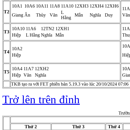
10A1
10A6
10A11
11A8
11A10
12XH3
12XH4
12XH6
11A
T2
L
Giang
Ân
Thùy
Văn
Mẫn
Nghĩa
Duy
Văn
Hằng
10A10
11A6
12TN2
12XH1
11A
T3
Hiệp
L Hằng
Nghĩa
Mẫn
Thu
10A
10A2
T4
Hiệp
Hiệ
10A4
11A7
12XH2
10A
T5
Hiệp
Văn
Nghĩa
Gia
TKB tạo ra với FET phiên bản 5.19.3 vào lúc 20/10/2024 07:06
Trở lên trên đỉnh
Trườn
Thứ 2
Thứ 3
Thứ 4