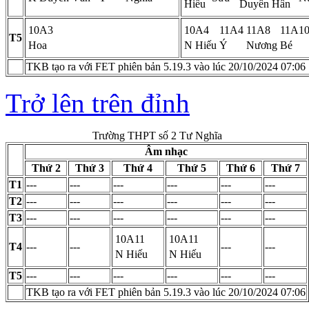
Hiếu
Duyên
Hân
10A3
10A4
11A4
11A8
11A1
T5
Hoa
N Hiếu
Ý
Nương
Bé
TKB tạo ra với FET phiên bản 5.19.3 vào lúc 20/10/2024 07:06
Trở lên trên đỉnh
Trường THPT số 2 Tư Nghĩa
Âm nhạc
Thứ 2
Thứ 3
Thứ 4
Thứ 5
Thứ 6
Thứ 7
T1
---
---
---
---
---
---
T2
---
---
---
---
---
---
T3
---
---
---
---
---
---
10A11
10A11
T4
---
---
---
---
N Hiếu
N Hiếu
T5
---
---
---
---
---
---
TKB tạo ra với FET phiên bản 5.19.3 vào lúc 20/10/2024 07:06