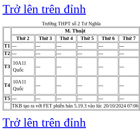
Trở lên trên đỉnh
Trường THPT số 2 Tư Nghĩa
M. Thuật
Thứ 2
Thứ 3
Thứ 4
Thứ 5
Thứ 6
Thứ 7
T1
---
---
---
---
---
---
T2
---
---
---
---
---
---
10A11
T3
---
---
---
---
---
Quốc
10A11
T4
---
---
---
---
---
Quốc
T5
---
---
---
---
---
---
TKB tạo ra với FET phiên bản 5.19.3 vào lúc 20/10/2024 07:06
Trở lên trên đỉnh