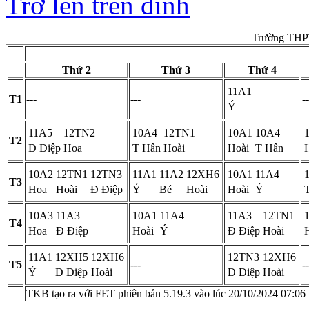
Trở lên trên đỉnh
Trường THPT
Thứ 2
Thứ 3
Thứ 4
11A1
T1
---
---
--
Ý
11A5
12TN2
10A4
12TN1
10A1
10A4
T2
Đ Điệp
Hoa
T Hân
Hoài
Hoài
T Hân
10A2
12TN1
12TN3
11A1
11A2
12XH6
10A1
11A4
T3
Hoa
Hoài
Đ Điệp
Ý
Bé
Hoài
Hoài
Ý
10A3
11A3
10A1
11A4
11A3
12TN1
T4
Hoa
Đ Điệp
Hoài
Ý
Đ Điệp
Hoài
11A1
12XH5
12XH6
12TN3
12XH6
T5
---
--
Ý
Đ Điệp
Hoài
Đ Điệp
Hoài
TKB tạo ra với FET phiên bản 5.19.3 vào lúc 20/10/2024 07:06