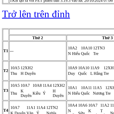
TKB tạo ra với FET phiên bản 5.19.3 vào lúc 20/10/2024 07:06
Trở lên trên đỉnh
Thứ 2
Thứ 3
10A2
10A10
12TN3
T1
---
N Hiếu
Quốc
Tre
10A5
12XH2
10A9
10A10
11A9
12XH
T2
Thu
H Duyên
Duy
Quốc
L Hằng
Tre
10A5
10A7
10A8
11A4
12XH2
10A1
10A11
11A5
12X
T3
K
H
Thu
Kiều
Ý
N Hiếu
Quốc
Nương
Tre
Duyên
Duyên
10A4
10A6
10A7
11A2
1
10A7
11A1
11A4
12TN2
T4
N
K
T
K Duyên
Văn
Ý
Nghĩa
Sửu
N