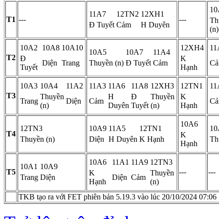
10
11A7
12TN2
12XH1
T1
---
---
Th
Đ Tuyết
Cảm
H Duyên
(n)
10A2
10A8
10A10
12XH4
11
10A5
10A7
11A4
T2
Đ
K
Diện
Trang
Thuyền (n)
Đ Tuyết
Cảm
C
Tuyết
Hạnh
10A3
10A4
11A2
11A3
11A6
11A8
12XH3
12TN1
11
T3
Thuyền
H
Đ
Thuyền
K
Trang
Diện
Cảm
C
(n)
Duyên
Tuyết
(n)
Hạnh
10A6
12TN3
10A9
11A5
12TN1
10
T4
K
Thuyền (n)
Diện
H Duyên
K Hạnh
Th
Hạnh
10A6
11A1
11A9
12TN3
10A1
10A9
T5
---
---
K
Thuyền
Trang
Diện
Diện
Cảm
Hạnh
(n)
TKB tạo ra với FET phiên bản 5.19.3 vào lúc 20/10/2024 07:06