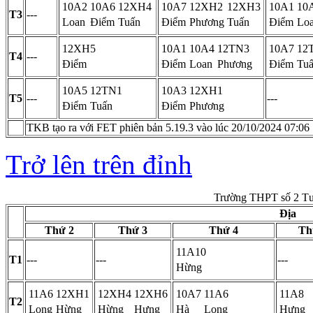
10A2
10A6
12XH4
10A7
12XH2
12XH3
10A1
10
T3
---
Loan
Điểm
Tuấn
Điểm
Phương
Tuấn
Điểm
Lo
12XH5
10A1
10A4
12TN3
10A7
12
T4
---
Điểm
Điểm
Loan
Phương
Điểm
Tu
10A5
12TN1
10A3
12XH1
T5
---
---
Điểm
Tuấn
Điểm
Phương
TKB tạo ra với FET phiên bản 5.19.3 vào lúc 20/10/2024 07:06
Trở lên trên đỉnh
Trường THPT số 2 T
Địa
Thứ 2
Thứ 3
Thứ 4
Th
11A10
T1
---
---
---
Hừng
11A6
12XH1
12XH4
12XH6
10A7
11A6
11A8
T2
Long
Hừng
Hừng
Hưng
Hà
Long
Hưng