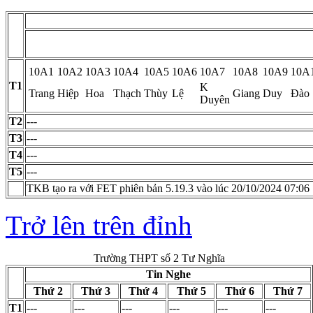
10A1
10A2
10A3
10A4
10A5
10A6
10A7
10A8
10A9
10A
T1
K
Trang
Hiệp
Hoa
Thạch
Thùy
Lệ
Giang
Duy
Đào
Duyên
T2
---
T3
---
T4
---
T5
---
TKB tạo ra với FET phiên bản 5.19.3 vào lúc 20/10/2024 07:06
Trở lên trên đỉnh
Trường THPT số 2 Tư Nghĩa
Tin Nghe
Thứ 2
Thứ 3
Thứ 4
Thứ 5
Thứ 6
Thứ 7
T1
---
---
---
---
---
---