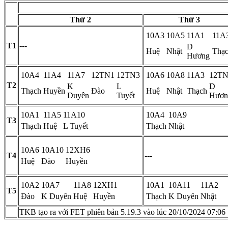
Thứ 2
Thứ 3
10A3
10A5
11A1
11A
T1
---
D
Huệ
Nhật
Thạ
Hương
10A4
11A4
11A7
12TN1
12TN3
10A6
10A8
11A3
12TN
T2
K
L
D
Thạch
Huyền
Đào
Huệ
Nhật
Thạch
Duyên
Tuyết
Hươn
10A1
11A5
11A10
10A4
10A9
T3
Thạch
Huệ
L Tuyết
Thạch
Nhật
10A6
10A10
12XH6
T4
---
Huệ
Đào
Huyền
10A2
10A7
11A8
12XH1
10A1
10A11
11A2
T5
Đào
K Duyên
Huệ
Huyền
Thạch
K Duyên
Nhật
TKB tạo ra với FET phiên bản 5.19.3 vào lúc 20/10/2024 07:06