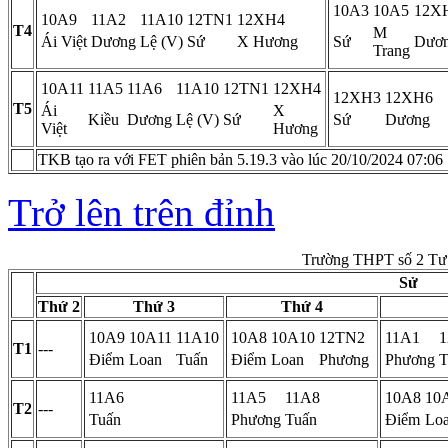
10A3
10A5
12X
10A9
11A2
11A10
12TN1
12XH4
T4
M
Ái Việt
Dương
Lệ (V)
Sứ
X Hương
Sứ
Dươ
Trang
10A11
11A5
11A6
11A10
12TN1
12XH4
12XH3
12XH6
T5
Ái
X
Kiều
Dương
Lệ (V)
Sứ
Sứ
Dương
Việt
Hương
TKB tạo ra với FET phiên bản 5.19.3 vào lúc 20/10/2024 07:06
Trở lên trên đỉnh
Trường THPT số 2 Tư
Sử
Thứ 2
Thứ 3
Thứ 4
10A9
10A11
11A10
10A8
10A10
12TN2
11A1
T1
---
Điểm
Loan
Tuấn
Điểm
Loan
Phương
Phương
T
11A6
11A5
11A8
10A8
10
T2
---
Tuấn
Phương
Tuấn
Điểm
Lo