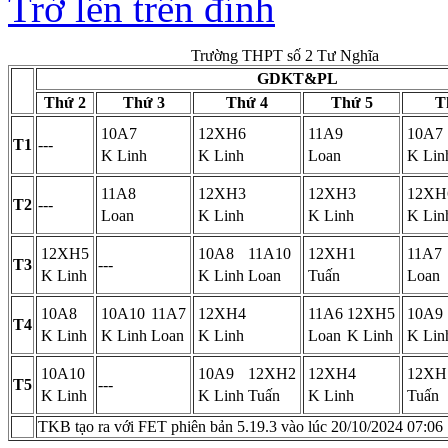
Trở lên trên đỉnh
Trường THPT số 2 Tư Nghĩa
GDKT&PL
Thứ 2
Thứ 3
Thứ 4
Thứ 5
T
10A7
12XH6
11A9
10A7
T1
---
K Linh
K Linh
Loan
K Lin
11A8
12XH3
12XH3
12XH
T2
---
Loan
K Linh
K Linh
K Lin
12XH5
10A8
11A10
12XH1
11A7
T3
---
K Linh
K Linh
Loan
Tuấn
Loan
10A8
10A10
11A7
12XH4
11A6
12XH5
10A9
T4
K Linh
K Linh
Loan
K Linh
Loan
K Linh
K Lin
10A10
10A9
12XH2
12XH4
12XH
T5
---
K Linh
K Linh
Tuấn
K Linh
Tuấn
TKB tạo ra với FET phiên bản 5.19.3 vào lúc 20/10/2024 07:06