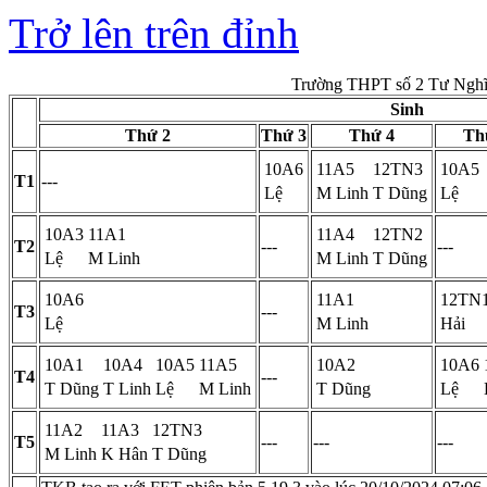
Trở lên trên đỉnh
Trường THPT số 2 Tư Ngh
Sinh
Thứ 2
Thứ 3
Thứ 4
Th
10A6
11A5
12TN3
10A5
T1
---
Lệ
M Linh
T Dũng
Lệ
10A3
11A1
11A4
12TN2
T2
---
---
Lệ
M Linh
M Linh
T Dũng
10A6
11A1
12TN
T3
---
Lệ
M Linh
Hải
10A1
10A4
10A5
11A5
10A2
10A6
T4
---
T Dũng
T Linh
Lệ
M Linh
T Dũng
Lệ
11A2
11A3
12TN3
T5
---
---
---
M Linh
K Hân
T Dũng