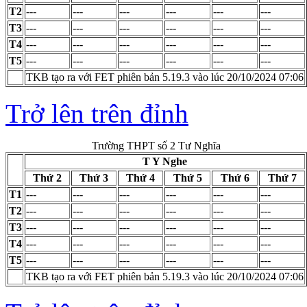
T2
---
---
---
---
---
---
T3
---
---
---
---
---
---
T4
---
---
---
---
---
---
T5
---
---
---
---
---
---
TKB tạo ra với FET phiên bản 5.19.3 vào lúc 20/10/2024 07:06
Trở lên trên đỉnh
Trường THPT số 2 Tư Nghĩa
T Y Nghe
Thứ 2
Thứ 3
Thứ 4
Thứ 5
Thứ 6
Thứ 7
T1
---
---
---
---
---
---
T2
---
---
---
---
---
---
T3
---
---
---
---
---
---
T4
---
---
---
---
---
---
T5
---
---
---
---
---
---
TKB tạo ra với FET phiên bản 5.19.3 vào lúc 20/10/2024 07:06