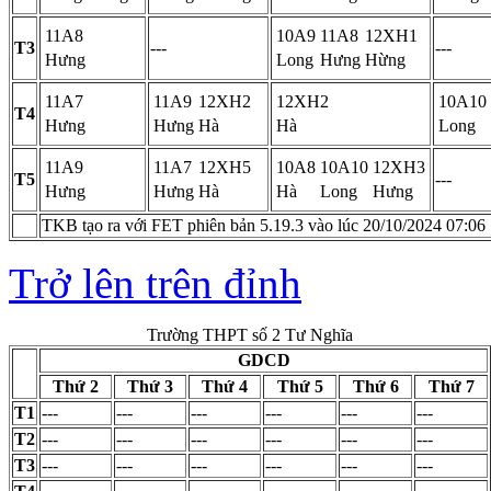
11A8
10A9
11A8
12XH1
T3
---
---
Hưng
Long
Hưng
Hừng
11A7
11A9
12XH2
12XH2
10A10
T4
Hưng
Hưng
Hà
Hà
Long
11A9
11A7
12XH5
10A8
10A10
12XH3
T5
---
Hưng
Hưng
Hà
Hà
Long
Hưng
TKB tạo ra với FET phiên bản 5.19.3 vào lúc 20/10/2024 07:06
Trở lên trên đỉnh
Trường THPT số 2 Tư Nghĩa
GDCD
Thứ 2
Thứ 3
Thứ 4
Thứ 5
Thứ 6
Thứ 7
T1
---
---
---
---
---
---
T2
---
---
---
---
---
---
T3
---
---
---
---
---
---