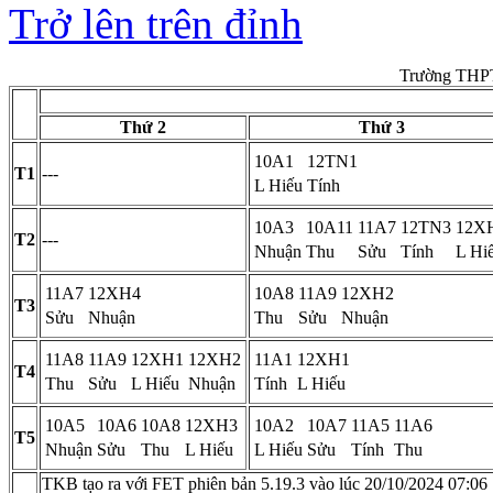
Trở lên trên đỉnh
Trường THPT
Thứ 2
Thứ 3
10A1
12TN1
T1
---
L Hiếu
Tính
10A3
10A11
11A7
12TN3
12X
T2
---
Nhuận
Thu
Sửu
Tính
L Hi
11A7
12XH4
10A8
11A9
12XH2
T3
Sửu
Nhuận
Thu
Sửu
Nhuận
11A8
11A9
12XH1
12XH2
11A1
12XH1
T4
Thu
Sửu
L Hiếu
Nhuận
Tính
L Hiếu
10A5
10A6
10A8
12XH3
10A2
10A7
11A5
11A6
T5
Nhuận
Sửu
Thu
L Hiếu
L Hiếu
Sửu
Tính
Thu
TKB tạo ra với FET phiên bản 5.19.3 vào lúc 20/10/2024 07:06