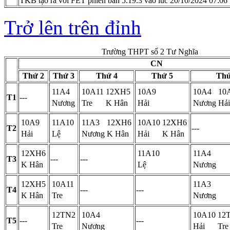
TKB tạo ra với FET phiên bản 5.19.3 vào lúc 20/10/2024 07:06
Trở lên trên đỉnh
Trường THPT số 2 Tư Nghĩa
CN
Thứ 2
Thứ 3
Thứ 4
Thứ 5
Thứ
11A4
10A11
12XH5
10A9
10A4
10
T1
---
Nương
Tre
K Hân
Hải
Nương
Hải
10A9
11A10
11A3
12XH6
10A10
12XH6
T2
---
Hải
Lệ
Nương
K Hân
Hải
K Hân
12XH6
11A10
11A4
T3
---
---
K Hân
Lệ
Nương
12XH5
10A11
11A3
T4
---
---
K Hân
Tre
Nương
12TN2
10A4
10A10
12
T5
---
---
Tre
Nương
Hải
Tre