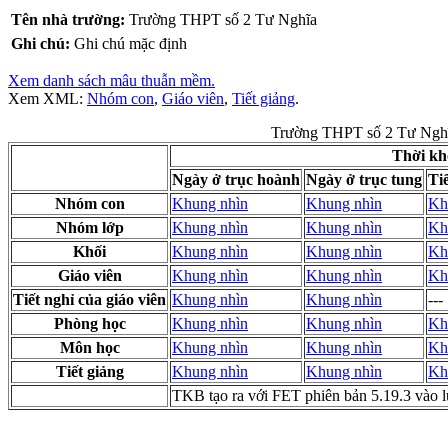
Tên nhà trường:
Trường THPT số 2 Tư Nghĩa
Ghi chú:
Ghi chú mặc định
Xem danh sách mâu thuẫn mềm.
Xem XML:
Nhóm con
,
Giáo viên
,
Tiết giảng
.
Trường THPT số 2 Tư Ngh
Thời kh
Ngày ở trục hoành
Ngày ở trục tung
Ti
Nhóm con
Khung nhìn
Khung nhìn
Kh
Nhóm lớp
Khung nhìn
Khung nhìn
Kh
Khối
Khung nhìn
Khung nhìn
Kh
Giáo viên
Khung nhìn
Khung nhìn
Kh
Tiết nghỉ của giáo viên
Khung nhìn
Khung nhìn
---
Phòng học
Khung nhìn
Khung nhìn
Kh
Môn học
Khung nhìn
Khung nhìn
Kh
Tiết giảng
Khung nhìn
Khung nhìn
Kh
TKB tạo ra với FET phiên bản 5.19.3 vào 